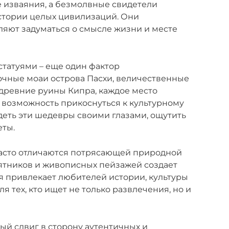
 изваяния, а безмолвные свидетели
стории целых цивилизаций. Они
яют задуматься о смысле жизни и месте
статуями – еще один фактор
дочные моаи острова Пасхи, величественные
 древние руины Кипра, каждое место
 возможность прикоснуться к культурному
деть эти шедевры своими глазами, ощутить
еты.
 часто отличаются потрясающей природной
ятников и живописных пейзажей создает
я привлекает любителей истории, культуры
я тех, кто ищет не только развлечения, но и
ый сдвиг в сторону аутентичных и