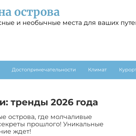
на острова
сные и необычные места для ваших пут
Достопримечательности
Климат
Курор
и: тренды 2026 года
ые острова, где молчаливые
секреты прошлого! Уникальные
ние ждет!