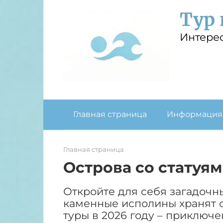
Перейти
Тур 
к
контенту
Интере
Главная страница
Информация
Главная страница
Острова со статуям
Откройте для себя загадочн
каменные исполины хранят 
туры в 2026 году – приключе