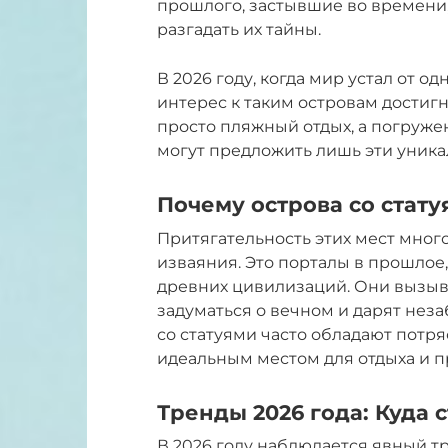
прошлого, застывшие во времени
разгадать их тайны.
В 2026 году, когда мир устал от о
интерес к таким островам достиг
просто пляжный отдых, а погружен
могут предложить лишь эти уника
Почему острова со стат
Притягательность этих мест много
изваяния. Это порталы в прошло
древних цивилизаций. Они вызыва
задуматься о вечном и дарят нез
со статуями часто обладают потр
идеальным местом для отдыха и 
Тренды 2026 года: Куда
В 2026 году наблюдается явный т