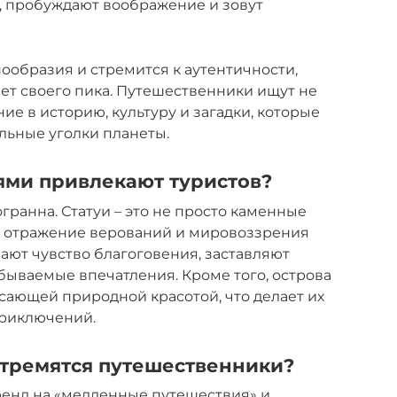
, пробуждают воображение и зовут
днообразия и стремится к аутентичности,
нет своего пика. Путешественники ищут не
ие в историю, культуру и загадки, которые
льные уголки планеты.
уями привлекают туристов?
гранна. Статуи – это не просто каменные
е, отражение верований и мировоззрения
ют чувство благоговения, заставляют
абываемые впечатления. Кроме того, острова
ясающей природной красотой, что делает их
приключений.
 стремятся путешественники?
ренд на «медленные путешествия» и