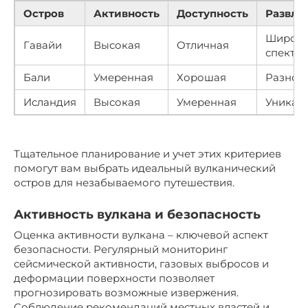
Остров
Активность
Доступность
Развле
Широк
Гавайи
Высокая
Отличная
спектр
Бали
Умеренная
Хорошая
Разноо
Исландия
Высокая
Умеренная
Уникал
Тщательное планирование и учет этих критериев
помогут вам выбрать идеальный вулканический
остров для незабываемого путешествия.
Активность вулкана и безопасность
Оценка активности вулкана – ключевой аспект
безопасности. Регулярный мониторинг
сейсмической активности, газовых выбросов и
деформации поверхности позволяет
прогнозировать возможные извержения.
Соблюдение рекомендаций местных властей и