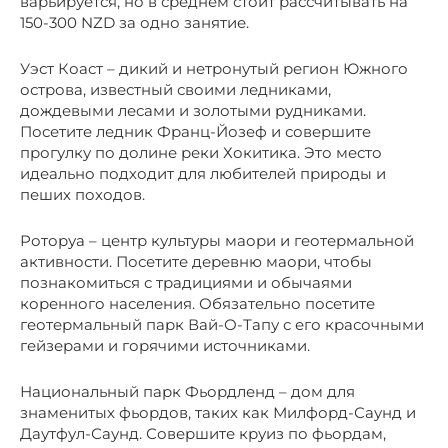
варьируется, но в среднем стоит рассчитывать на
150-300 NZD за одно занятие.
Уэст Коаст – дикий и нетронутый регион Южного
острова, известный своими ледниками,
дождевыми лесами и золотыми рудниками.
Посетите ледник Франц-Йозеф и совершите
прогулку по долине реки Хокитика. Это место
идеально подходит для любителей природы и
пеших походов.
Роторуа – центр культуры маори и геотермальной
активности. Посетите деревню маори, чтобы
познакомиться с традициями и обычаями
коренного населения. Обязательно посетите
геотермальный парк Вай-О-Тапу с его красочными
гейзерами и горячими источниками.
Национальный парк Фьордленд – дом для
знаменитых фьордов, таких как Милфорд-Саунд и
Даутфул-Саунд. Совершите круиз по фьордам,