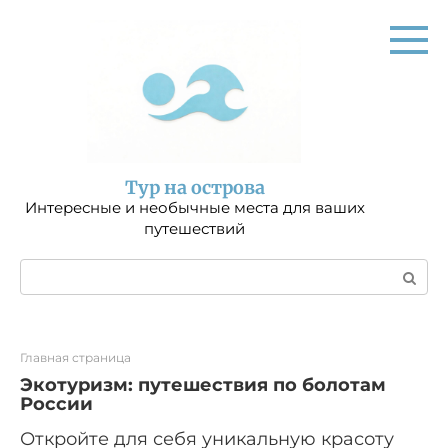
Перейти
к
контенту
Тур на острова
Интересные и необычные места для ваших
путешествий
Поиск:
Главная страница
Экотуризм: путешествия по болотам
России
Откройте для себя уникальную красоту